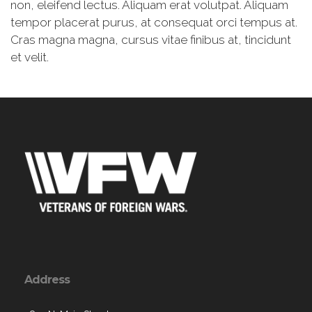
non, eleifend lectus. Aliquam erat volutpat. Aliquam
tempor placerat purus, at consequat orci tempus at.
Cras magna magna, cursus vitae finibus at, tincidunt
et velit.
Address